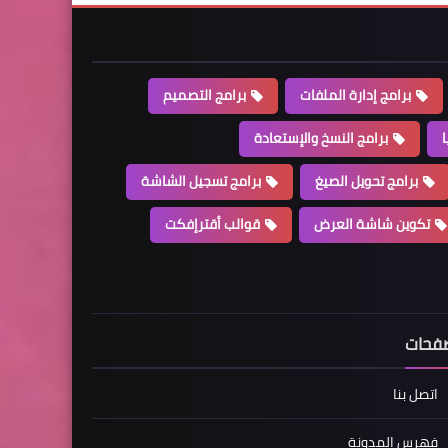
برامج إدارة الملفات
برامج التصميم
ا
برامج النسخ والإستعادة
برامج تحويل الصيغ
برامج تسجيل الشاشة
تكوين شاشة العرض
قوالب أقترإفكت
فحات
اتصل بنا
فهرس المدونة