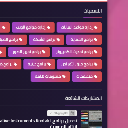
التسميات
إدارة قواعد البيانات
إدارة مواقع الويب
ا
برامج الحماية
برامج الشبكة
برامج الصيا
برامج تحديث الكمبيوتر
برامج تحرير الصور
برامج حرق الأقراص
برامج دينية
برامج ض
متصفحات
معلومات هامة
المشاركات الشائعة
09 يوليو 2020
تحميل برنامج tive Instruments Kontakt
لإنتاج الموسيقى