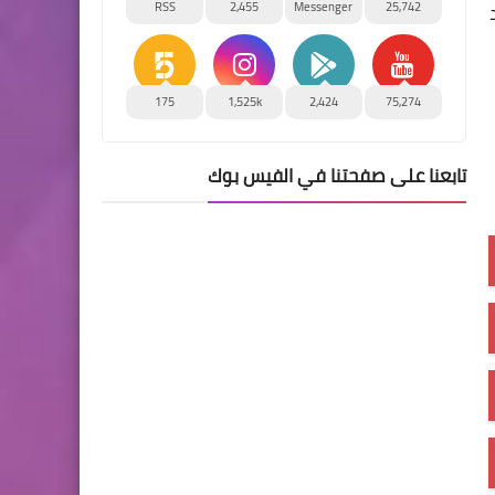
RSS
2,455
Messenger
25,742
175
1,525k
2,424
75,274
تابعنا على صفحتنا في الفيس بوك