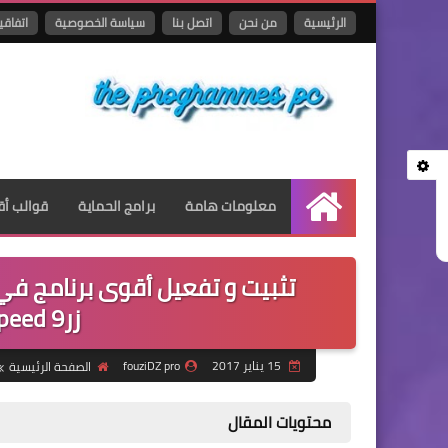
الرئيسية
من نحن
اتصل بنا
سياسة الخصوصية
اتفاقي
معلومات هامة
برامج الحماية
قوالب أق
الرئيسية
تثبيت و تفعيل أقوى برنامج ف
زرAuslogics BoostSpeed 9
15 يناير 2017
fouziDZ pro
الصفحة الرئيسية
محتويات المقال