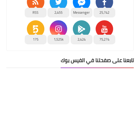
RSS
2,455
Messenger
25,742
175
1,525k
2,424
75,274
تابعنا على صفحتنا في الفيس بوك