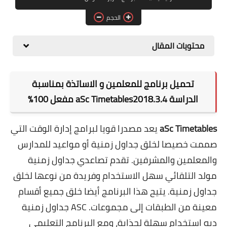
برامج التصميم
الحجم
أنظمة التشغيل
محتويات المقال
برامج إدارة الملفات
تحميل برنامج للمعلمين و الاساتذة بمناسبة
الدراسة aSc Timetables2018.3.4 مفعل 100%
aSc Timetables
يعد مصدرا قويا لبرامج إدارة الوقت التي
صممت خصيصا لخلق جداول زمنية أو مواعيد للمدارس
والمعلمين والمشرفين. تقدم تصاعدي جداول زمنية
مولد التلقائي سهل الاستخدام وفريدة من نوعها لخلق
جداول زمنية. يتيح هذا البرنامج أيضا خلق جميع أقسام
معينة من الطبقات إلى مجموعات. ASC جداول زمنية
ديه استخدام سهلة لجذابة، ومع البرنامج التعليمي