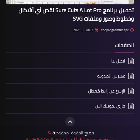
تحميل برنامج Sure Cuts A Lot Pro لقص أي أشكال
وخطوط وصور وملفات SVG
theprogrammespc
02 فبراير 2021
الصفحات
اتصل بنا
فهرس المدونة
الإبلاغ عن رابط مُعطل
جاري تحويلك الان ....
جميع الحقوق محفوظة
©
the programmes pc| تنزيل البرامج النسخة الكاملة