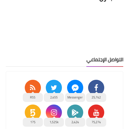
التواصل الإجتماعي
RSS
2,455
Messenger
25,742
175
1,525k
2,424
75,274