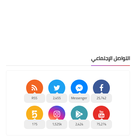
التواصل الإجتماعي
RSS
2,455
Messenger
25,742
175
1,525k
2,424
75,274