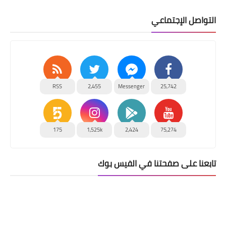
التواصل الإجتماعي
RSS
2,455
Messenger
25,742
175
1,525k
2,424
75,274
تابعنا على صفحتنا في الفيس بوك