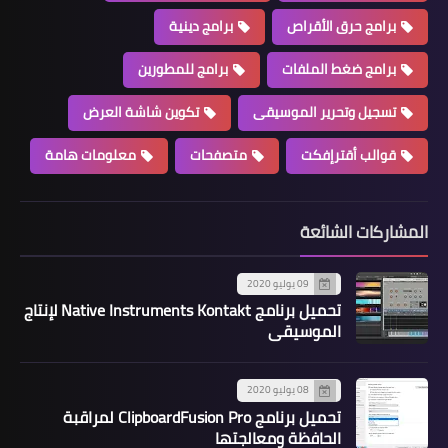
برامج حرق الأقراص
برامج دينية
برامج ضغط الملفات
برامج للمطورين
تسجيل وتحرير الموسيقى
تكوين شاشة العرض
قوالب أقترإفكت
متصفحات
معلومات هامة
المشاركات الشائعة
09 يوليو 2020
تحميل برنامج Native Instruments Kontakt لإنتاج
الموسيقى
08 يوليو 2020
تحميل برنامج ClipboardFusion Pro لمراقبة
الحافظة ومعالجتها