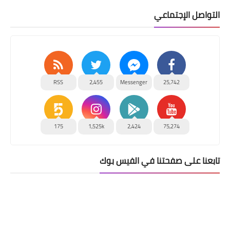
التواصل الإجتماعي
RSS
2,455
Messenger
25,742
175
1,525k
2,424
75,274
تابعنا على صفحتنا في الفيس بوك