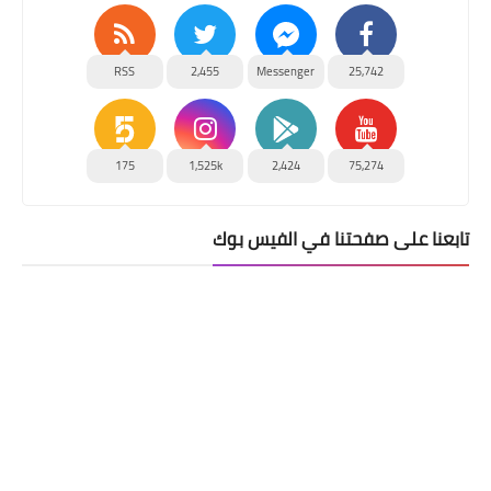
RSS
2,455
Messenger
25,742
175
1,525k
2,424
75,274
تابعنا على صفحتنا في الفيس بوك