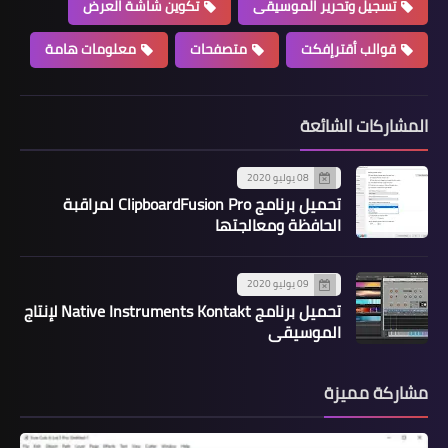
تسجيل وتحرير الموسيقى
تكوين شاشة العرض
قوالب أقترإفكت
متصفحات
معلومات هامة
المشاركات الشائعة
08 يوليو 2020
تحميل برنامج ClipboardFusion Pro لمراقبة
الحافظة ومعالجتها
09 يوليو 2020
تحميل برنامج Native Instruments Kontakt لإنتاج
الموسيقى
مشاركة مميزة