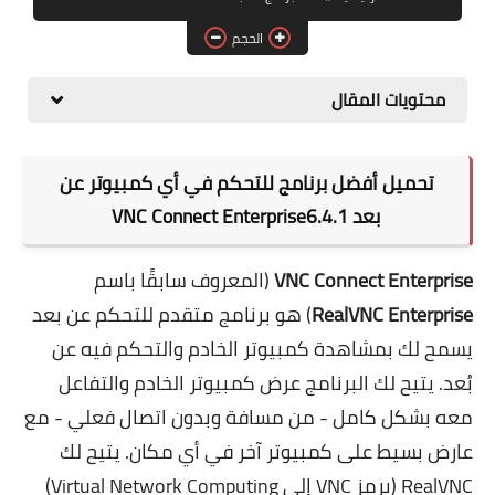
برامج التصميم
الحجم
أنظمة التشغيل
محتويات المقال
برامج إدارة الملفات
تحميل أفضل برنامج للتحكم في أي كمبيوتر عن
بعد VNC Connect Enterprise6.4.1
VNC Connect Enterprise
(المعروف سابقًا باسم
RealVNC Enterprise
) هو برنامج متقدم للتحكم عن بعد
يسمح لك بمشاهدة كمبيوتر الخادم والتحكم فيه عن
بُعد. يتيح لك البرنامج عرض كمبيوتر الخادم والتفاعل
معه بشكل كامل - من مسافة وبدون اتصال فعلي - مع
عارض بسيط على كمبيوتر آخر في أي مكان. يتيح لك
RealVNC (يرمز VNC إلى Virtual Network Computing)