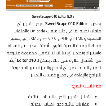
SweetScape 010 Editor 9.0.2
يمكن لـ
SweetScape 010 Editor
عرض وتحرير أي
ملفات نصية بما في ذلك ملفات Unicode والملفات
الدفعية و HTML و PHP و C / C ++ و XML ، إلخ. يسمح
محرك البرمجة النصية القوي بأتمتة العديد من المهام
واستيراد وتصدير أي بيانات ثنائية في مجموعة متنوعة
من الأشكال. علاوة على ذلك ، يمكن لـ
010 Editor
أيضًا
تحميل الملفات من أي أحجام والميزات غير المحدودة
للتراجع والإعادة في جميع عمليات التحرير.
مميزات البرنامج:
تحليل وتحرير النص والبيانات الثنائية
مقارنات ثنائية وخوارزميات التجزئة