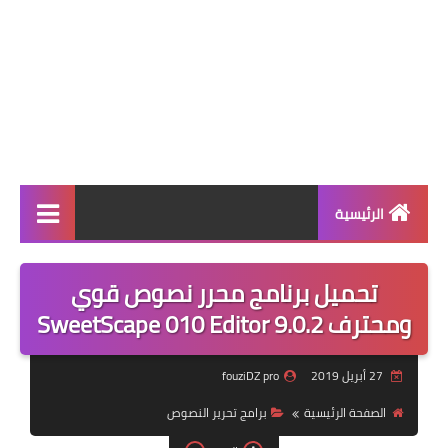
الرئيسية
معلومات هامة
تحميل برنامج محرر نصوص قوي
برامج الحماية
ومحترف SweetScape 010 Editor 9.0.2
قوالب أقترإفكت
27 أبريل 2019
fouziDZ pro
متصفحات
الصفحة الرئيسية
برامج تحرير النصوص
برامج الصيانة