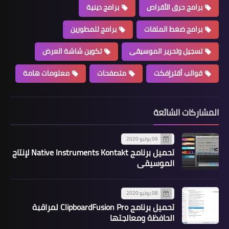
برامج حرق الأقراص
برامج دينية
برامج ضغط الملفات
برامج للمطورين
تسجيل وتحرير الموسيقى
تكوين شاشة العرض
قوالب أقترإفكت
متصفحات
معلومات هامة
المشاركات الشائعة
09 يوليو 2020
تحميل برنامج Native Instruments Kontakt لإنتاج
الموسيقى
08 يوليو 2020
تحميل برنامج ClipboardFusion Pro لمراقبة
الحافظة ومعالجتها