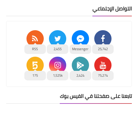
التواصل الإجتماعي
RSS
2,455
Messenger
25,742
175
1,525k
2,424
75,274
تابعنا على صفحتنا في الفيس بوك