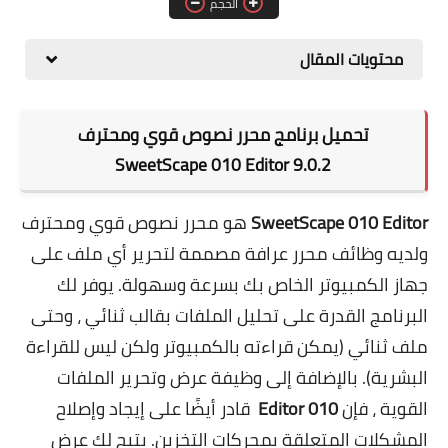
الحجم
برامج التصميم
محتويات المقال
أنظمة التشغيل
برامج إدارة الملفات
تحميل برنامج محرر نصوص قوي ومحترف
SweetScape 010 Editor 9.0.2
SweetScape 010 Editor
هو محرر نصوص قوي ومحترف
ولديه وظائف محرر عرافة مصممة لتحرير أي ملف على
جهاز الكمبيوتر الخاص بك بسرعة وسهولة. يوفر لك
البرنامج القدرة على تحليل الملفات بقالب ثنائي ، وحتى
ملف ثنائي (يمكن قراءته بالكمبيوتر ولكن ليس للقراءة
البشرية). بالإضافة إلى وظيفة عرض وتحرير الملفات
القوية ، فإن
010 Editor
قادر أيضًا على إيجاد وإصلاح
المشكلات المتعلقة بمحركات التخزين. يتيح لك عرض