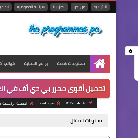
الرئيسية
من نحن
اتصل بنا
سياسة الخصوصية
اتفاقي
معلومات هامة
برامج الحماية
قوالب أق
الرئيسية
تحميل أقوى محرر بي دي أف في العالم robat Pro DC 2019.012.20034
16 مايو 2019
fouziDZ pro
الصفحة الرئيسية
محتويات المقال