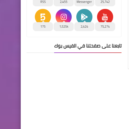
RSS
2,455
Messenger
25,742
175
1,525k
2,424
75,274
تابعنا على صفحتنا في الفيس بوك