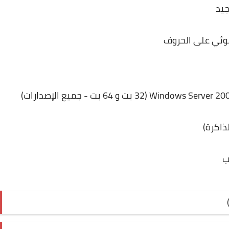
يد
ضوئي على الحروف