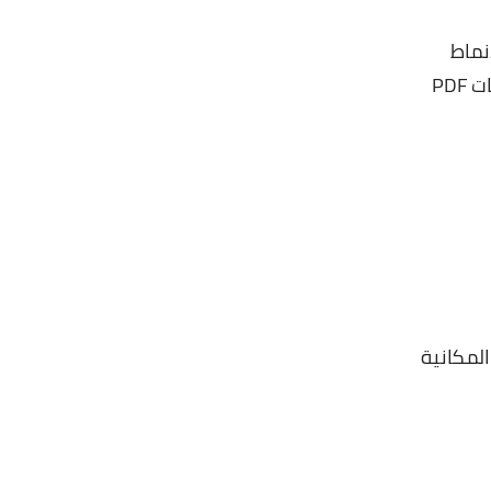
نماط
PD