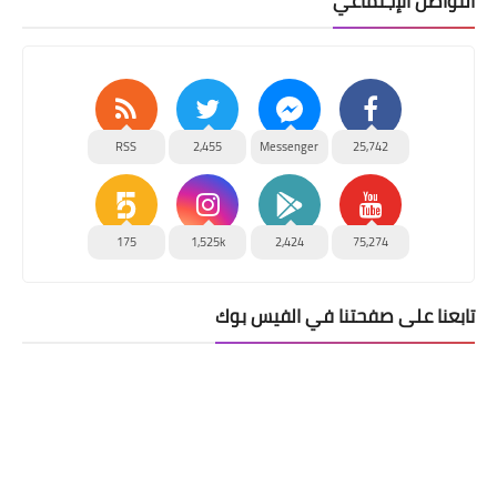
التواصل الإجتماعي
RSS
2,455
Messenger
25,742
175
1,525k
2,424
75,274
تابعنا على صفحتنا في الفيس بوك