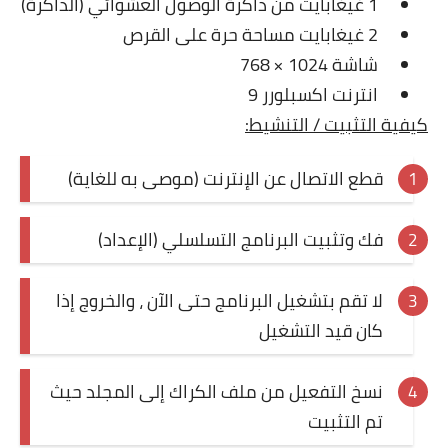
1 غيغابايت من ذاكرة الوصول العشوائي (الذاكرة)
2 غيغابايت مساحة حرة على القرص
شاشة 1024 × 768
انترنت اكسبلورر 9
كيفية التثبيت / التنشيط:
قطع الاتصال عن الإنترنت (موصى به للغاية)
فك وتثبيت البرنامج التسلسلي (الإعداد)
لا تقم بتشغيل البرنامج حتى الآن ، والخروج إذا
كان قيد التشغيل
نسخ التفعيل من ملف الكراك إلى المجلد حيث
تم التثبيت