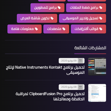
برامج ضغط الملفات
برامج للمطورين
تسجيل وتحرير الموسيقى
تكوين شاشة العرض
قوالب أقترإفكت
متصفحات
معلومات هامة
المشاركات الشائعة
09 يوليو 2020
تحميل برنامج Native Instruments Kontakt لإنتاج
الموسيقى
08 يوليو 2020
تحميل برنامج ClipboardFusion Pro لمراقبة
الحافظة ومعالجتها