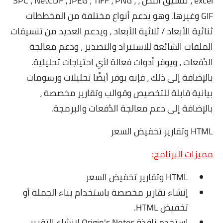
excel ، تنسيق النص ، SPC ، NetCDF ، JPEG ، TIFF ، PNG ،
GIF وغيرها. وهو يدعم أنواع مختلفة من المخططات
ثنائية الأبعاد / ثلاثية الأبعاد ، ويدعم العديد من تنسيقات
الملفات الشائعة للاستيراد والتصدير ، ودعم معالجة
الدُفعات ، ويوفر أدوات فعالة لأي احتياجات تحليلية.
بالإضافة إلى ذلك ، فإنه يوفر أيضًا تحليلات ورسومات
بيانية قابلة للتخصيص وقوالب وتقارير مخصصة ،
بالإضافة إلى دعم معالجة الدُفعات والبرمجة.
HTML وتقارير تخفيض السعر
مميزات البرنامج:
HTML وتقارير تخفيض السعر
إنشاء تقارير مخصصة باستخدام بناء الجملة أو
تخفيض HTML.
استخدم نافذة Origin's Notes لإنشاء التقرير