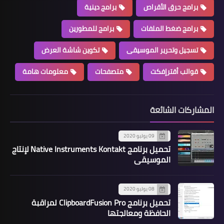
برامج حرق الأقراص
برامج دينية
برامج ضغط الملفات
برامج للمطورين
تسجيل وتحرير الموسيقى
تكوين شاشة العرض
قوالب أقترإفكت
متصفحات
معلومات هامة
المشاركات الشائعة
09 يوليو 2020
تحميل برنامج Native Instruments Kontakt لإنتاج
الموسيقى
08 يوليو 2020
تحميل برنامج ClipboardFusion Pro لمراقبة
الحافظة ومعالجتها