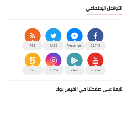
التواصل الإجتماعي
RSS
2,455
Messenger
25,742
175
1,525k
2,424
75,274
تابعنا على صفحتنا في الفيس بوك