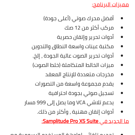
مميزات البرنامج:
أفضل محرك صوتي (أعلى جودة)
مركب أكثر من 12 صك
أدوات تحرير وإتقان حصرية
مكتبة عينات واسعة النطاق والتدوين
أدوات تحرير الصوت عالية الجودة ، إلخ.
ميزات الخالط المتكاملة (خلط الصوت)
مخرجات متعددة للإنتاج المعقد
يقدم مجموعة واسعة من التصورات
تسجيل صوتي بجودة احترافية
يدعم تلاشي VCA وما يصل إلى 999 مسار
أدوات إتقان مهنية ، وأكثر من ذلك.
ما الجديد في
Samplitude Pro X5 Suite
:
تحجيم تلقائي لواجهة المستخدم الرسومية مع