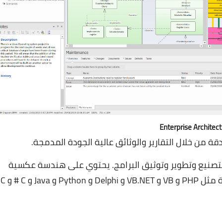
Enterprise Architect
ة من خلال التقارير والوثائق عالية الجودة المدمجة.
تصنيع وتطوير وتوثيق البرامج. يحتوي على هندسة عكسية
متعددة الأكواد ورمز مصدر باستخدام لغات شائعة مثل PHP و VB و VB.NET و Delphi و Python و Java و C # و C