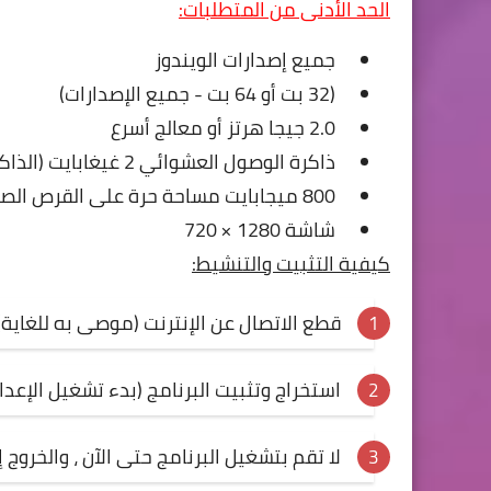
الحد الأدنى من المتطلبات:
جميع إصدارات الويندوز
(32 بت أو 64 بت - جميع الإصدارات)
2.0 جيجا هرتز أو معالج أسرع
ذاكرة الوصول العشوائي 2 غيغابايت (الذاكرة)
800 ميجابايت مساحة حرة على القرص الصلب
شاشة 1280 × 720
كيفية التثبيت والتنشيط:
قطع الاتصال عن الإنترنت (موصى به للغاية)
استخراج وتثبيت البرنامج (بدء تشغيل الإعداد
لا تقم بتشغيل البرنامج حتى الآن ، والخروج 