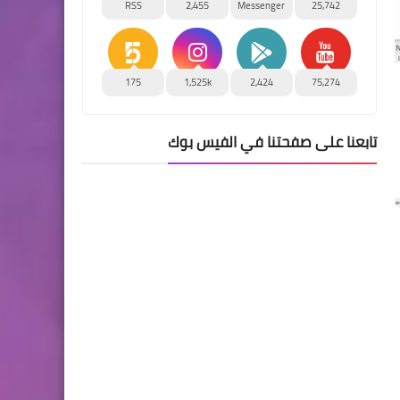
RSS
2,455
Messenger
25,742
175
1,525k
2,424
75,274
تابعنا على صفحتنا في الفيس بوك