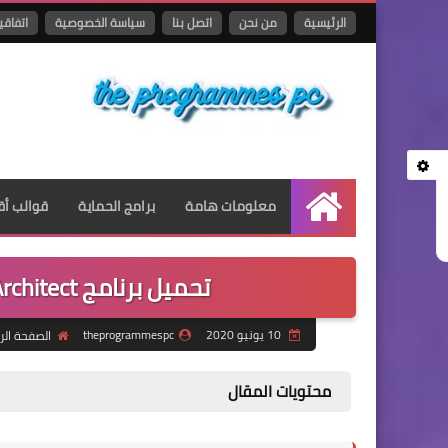
الرئيسية
من نحن
اتصل بنا
سياسة الخصوصية
اتفاقي
معلومات هامة
برامج الحماية
قوالب أق
الرئيسية
تحميل برنامج Enterprise Architect للتصميم والنمذجة
10 يونيو 2020
theprogrammespc
الصفحة الر
محتويات المقال