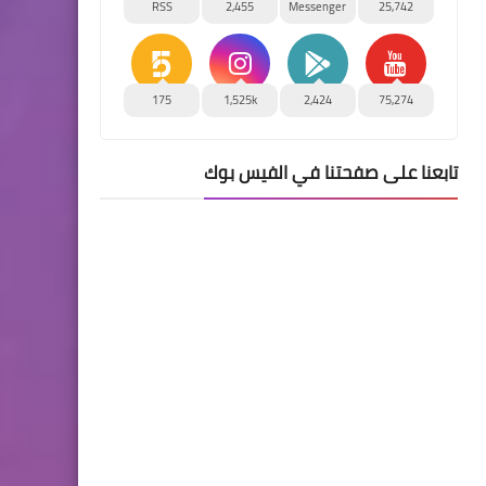
RSS
2,455
Messenger
25,742
175
1,525k
2,424
75,274
تابعنا على صفحتنا في الفيس بوك