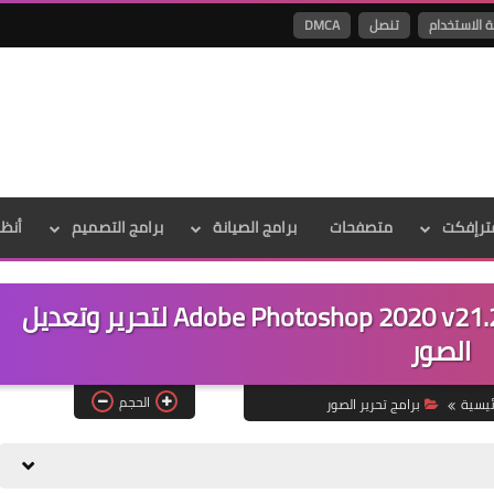
ة الاستخدام
تنصل
DMCA
ترإفكت
متصفحات
برامج الصيانة
برامج التصميم
أنظ
تحميل أخر إصدار من برنامج Adobe Photoshop 2020 v21.2.1.265 لتحرير وتعديل
الصور
الحجم
ئيسية
برامج تحرير الصور