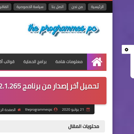
الرئيسية
من نحن
اتصل بنا
سياسة الخصوصية
اتفاقي
معلومات هامة
برامج الحماية
قوالب أق
الرئيسية
21 يوليو 2020
theprogrammespc
الصفحة الر
محتويات المقال