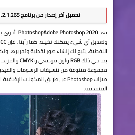
تحميل أخر إصدار من برنامج Adobe Photoshop 2020 v21.2.1.265 لتحرير وتعديل الصور
يعد
PhotoshopAdobe Photoshop 2020
أقوى برا
وتعديل أي شيء يمكنك تخيله. كما رأينا ، فإن
 CC
النقطية. يتيح لك إنشاء صور نقطية وتحريرها وتك
بما في ذلك
RGB
ولون موضعي و
CMYK
والمزيد.
مجموعة متنوعة من تنسيقات الرسومات والفيديو ث
ميزات Photoshop عن طريق المكونات ا
المتقدمة.