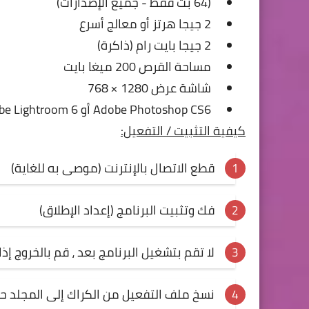
(64 بت فقط - جميع الإصدارات)
2 جيجا هرتز أو معالج أسرع
2 جيجا بايت رام (ذاكرة)
مساحة القرص 200 ميغا بايت
شاشة عرض 1280 × 768
Adobe Photoshop CS6 أو Adobe Lightroom 6 أو أحدث
كيفية التثبيت / التفعيل:
قطع الاتصال بالإنترنت (موصى به للغاية)
فك وتثبيت البرنامج (إعداد الإطلاق)
لا تقم بتشغيل البرنامج بعد ، قم بالخروج إذ
نسخ ملف التفعيل من الكراك إلى المجلد حي