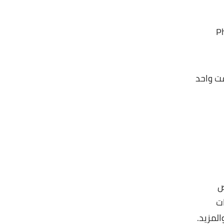
ت واحد
ت
لمزيد.