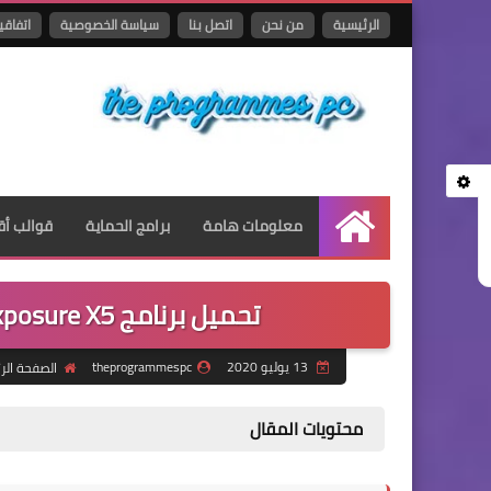
الرئيسية
من نحن
اتصل بنا
سياسة الخصوصية
اتفاقي
معلومات هامة
برامج الحماية
قوالب أق
الرئيسية
تحميل برنامج Alien Skin Exposure X5 لإدارة صورك وتحريرها
13 يوليو 2020
theprogrammespc
الصفحة الر
محتويات المقال