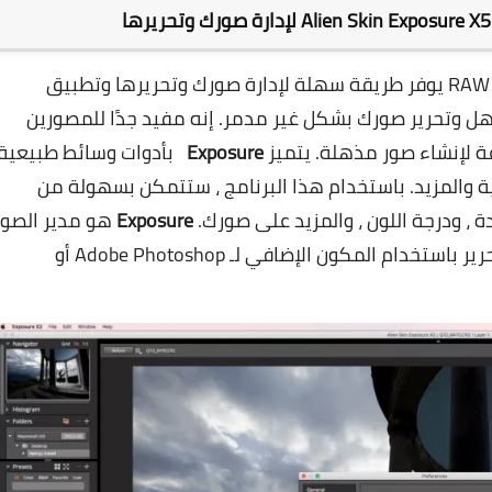
لإدارة صورك وتحريرها
هو مدير صور ومحرر متقدم RAW يوفر طريقة سهلة لإدارة صورك وتحريرها وتطبيق
سهل وتحرير صورك بشكل غير مدمر. إنه مفيد جدًا للمصورين
ة لإنشاء صور مذهلة. يتميز
Exposure
بأدوات وسائط طبيعية
ية والمزيد. باستخدام هذا البرنامج ، ستتمكن بسهولة من
ة ، ودرجة اللون ، والمزيد على صورك.
Exposure
هو مدير الصور
والمحرر الحائز على جوائز والذي يوفر حلاً كاملاً للتحرير باستخدام المكون الإضافي لـ Adobe Photoshop أو