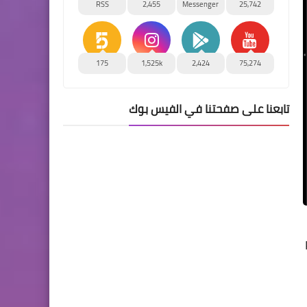
RSS
2,455
Messenger
25,742
175
1,525k
2,424
75,274
تابعنا على صفحتنا في الفيس بوك
Ph