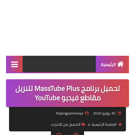
الرئيسية
معلومات هامة
تحميل برنامج MassTube Plus لتنزيل
برامج الحماية
مقاطع فيديو YouTube
قوالب أقترإفكت
30 يوليو 2020
theprogrammespc
متصفحات
الصفحة الرئيسية
التحميل من الانترنت
برامج الصيانة