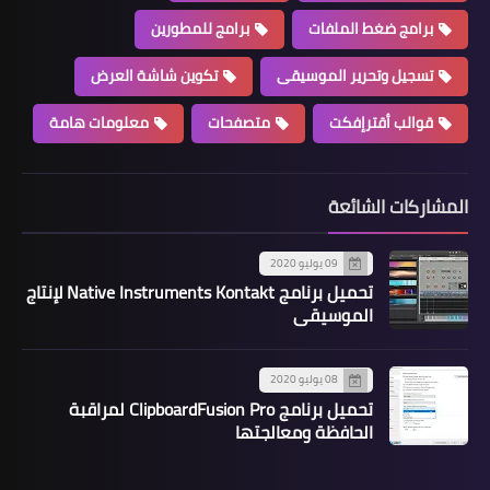
برامج ضغط الملفات
برامج للمطورين
تسجيل وتحرير الموسيقى
تكوين شاشة العرض
قوالب أقترإفكت
متصفحات
معلومات هامة
المشاركات الشائعة
09 يوليو 2020
تحميل برنامج Native Instruments Kontakt لإنتاج
الموسيقى
08 يوليو 2020
تحميل برنامج ClipboardFusion Pro لمراقبة
الحافظة ومعالجتها