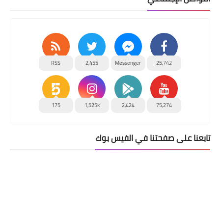
RSS
2,455
Messenger
25,742
175
1,525k
2,424
75,274
تابعنا على صفحتنا في الفيس بوك